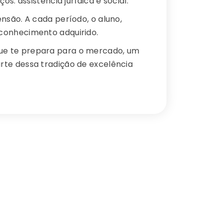
s: assistência jurídica e social.
ensão. A cada período, o aluno,
conhecimento adquirido.
ue te prepara para o mercado, um
rte dessa tradição de excelência