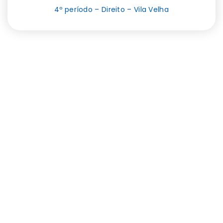
4º período – Direito – Vila Velha
80 anos de
história
Somos uma instituição essencialmente comunitária.
Sempre investimos em metodologias de ensino
inovadoras e na formação humanista dos nossos alunos.