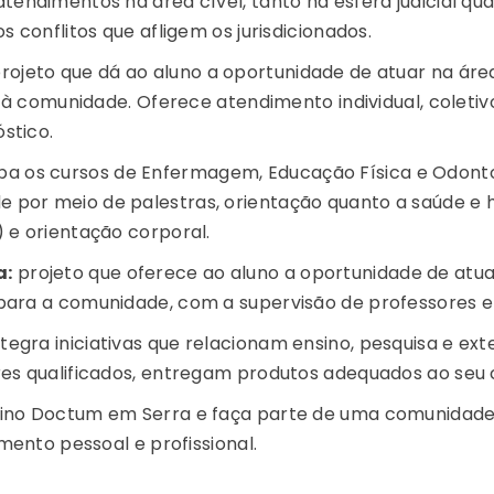
endimentos na área cível, tanto na esfera judicial qua
 conflitos que afligem os jurisdicionados.
rojeto que dá ao aluno a oportunidade de atuar na áre
 à comunidade. Oferece atendimento individual, coletivo,
stico.
oba os cursos de Enfermagem, Educação Física e Odonto
or meio de palestras, orientação quanto a saúde e hi
 e orientação corporal.
a:
projeto que oferece ao aluno a oportunidade de atua
ara a comunidade, com a supervisão de professores e p
tegra iniciativas que relacionam ensino, pesquisa e ext
es qualificados, entregam produtos adequados ao seu 
ino Doctum em Serra e faça parte de uma comunidade 
mento pessoal e profissional.